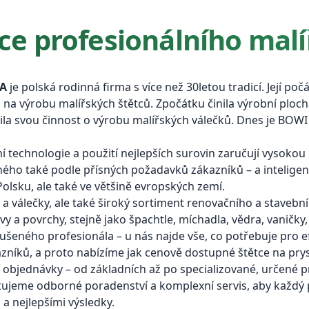
ce profesionálního malí
A
je polská rodinná firma s více než 30letou tradicí. Její po
 na výrobu malířských štětců. Zpočátku činila výrobní ploch
řila svou činnost o výrobu malířských válečků. Dnes je BOW
í technologie a použití nejlepších surovin zaručují vysokou
ého také podle přísných požadavků zákazníků – a inteligentn
lsku, ale také ve většině evropských zemí.
 válečky, ale také široký sortiment renovačního a stavební
vy a povrchy, stejně jako špachtle, míchadla, vědra, vaničky
eného profesionála – u nás najde vše, co potřebuje pro efe
íků, a proto nabízíme jak cenově dostupné štětce na prysky
í objednávky – od základních až po specializované, určené p
tujeme odborné poradenství a komplexní servis, aby každý p
 a nejlepšími výsledky.