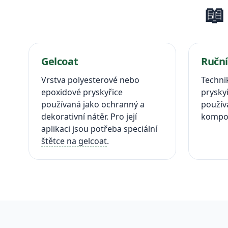
📖
Gelcoat
Ruční
Vrstva polyesterové nebo
Techni
epoxidové pryskyřice
prysky
používaná jako ochranný a
používa
dekorativní nátěr. Pro její
kompoz
aplikaci jsou potřeba speciální
štětce na gelcoat
.