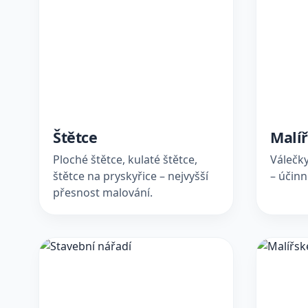
Štětce
Malíř
Ploché štětce, kulaté štětce,
Válečky
štětce na pryskyřice – nejvyšší
– účinn
přesnost malování.