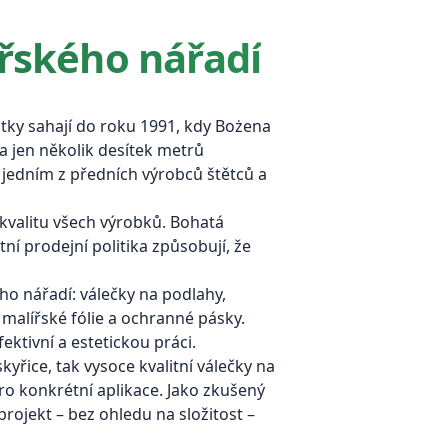
řského nářadí
čátky sahají do roku 1991, kdy Bożena
a jen několik desítek metrů
I jedním z předních výrobců štětců a
 kvalitu všech výrobků. Bohatá
í prodejní politika způsobují, že
ho nářadí: válečky na podlahy,
, malířské fólie a ochranné pásky.
ktivní a estetickou práci.
řice, tak vysoce kvalitní válečky na
ro konkrétní aplikace. Jako zkušený
rojekt – bez ohledu na složitost –