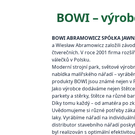
BOWI – výrob
BOWI ABRAMOWICZ SPÓŁKA JAWN
a Wiesław Abramowicz založili závod
čtverečních. V roce 2001 firma rozší
válečků v Polsku.
Moderní strojní park, světové výrobn
nabídka malířského nářadí – vyráběn
produkty BOWI jsou známé nejen v Po
Jako výrobce dodáváme nejen štětce a
parkety a stěrky, štětce na různé bar
Díky tomu každý – od amatéra po zkuš
Uvědomujeme si různé potřeby zákazn
laky. Vyrábíme nářadí na individuáln
distributor stavebního nářadí posky
byl realizován s optimální efektivitou