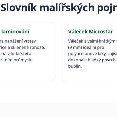
 Slovník malířských po
 laminování
Váleček Microstar
ka nanášení vrstev
Váleček s velmi krátkým
řice a skleněné rohože,
(9 mm) ideální pro
ná v loďařství a
polyuretanové laky, zajišť
itním průmyslu.
dokonale hladký povrch
bublin.