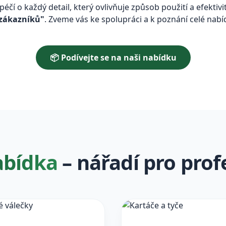
éčí o každý detail, který ovlivňuje způsob použití a efektivi
 zákazníků"
. Zveme vás ke spolupráci a k poznání celé na
📦 Podívejte se na naši nabídku
abídka
– nářadí pro prof