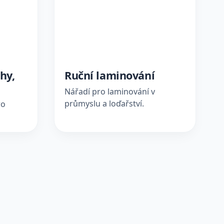
hy,
Ruční laminování
Nářadí pro laminování v
průmyslu a loďařství.
ro