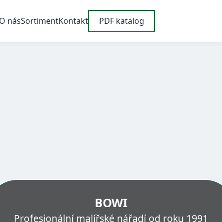
O nás
Sortiment
Kontakt
PDF katalog
BOWI
Profesionální malířské nářadí od roku 1991