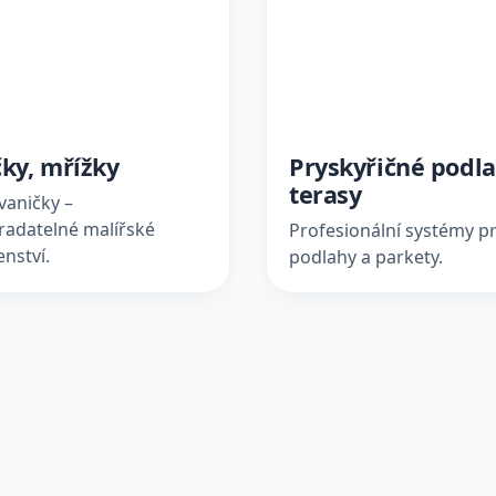
ky, mřížky
Pryskyřičné podla
terasy
vaničky –
radatelné malířské
Profesionální systémy p
enství.
podlahy a parkety.