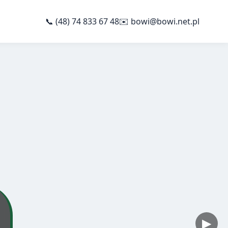
📞 (48) 74 833 67 48
✉️ bowi@bowi.net.pl
▶